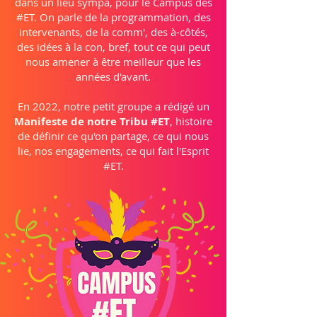
dans un lieu sympa, pour le Campus des
#ET. On parle de la programmation, des
intervenants, de la comm', des à-côtés,
des idées à la con, bref, tout ce qui peut
nous amener à être meilleur que les
années d'avant.
En 2022, notre petit groupe a rédigé un
Manifeste de notre Tribu #ET
, histoire
de définir ce qu'on partage, ce qui nous
lie, nos engagements, ce qui fait l'Esprit
#ET.