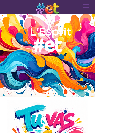
L'Esprit
de
s