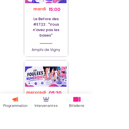
mardi
15:00
Le Before des
#ET22 : "Vous
n'avez pas les
bases"
Amphi de Vigny
mercredi
05:30
Foulées
Programmation
Intervenant·es
Billetterie
Numériques
Ibis Centre