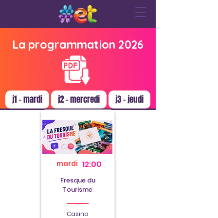
La programmation 2026
j1 - mardi
j2 - mercredi
j3 - jeudi
mardi
12:00
Fresque du
Tourisme
Casino