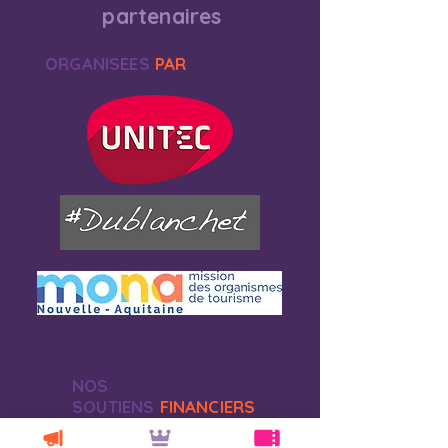
partenaires
ORGANISEES
PAR
NOS
SOUTIENS
FINANCIERS