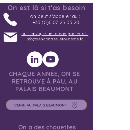
On est là si t'as besoin
on peut s'appeler au :
+33 (0)6 07 25 03 20
ou s'envoyer un roman par email :
info@rencontres-etourisme.fr
CHAQUE ANNÉE, ON SE
RETROUVE À PAU, AU
PALAIS BEAUMONT
VENIR AU PALAIS BEAUMONT
On a des chouettes