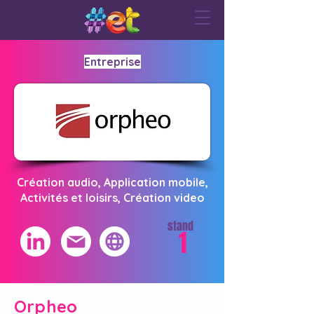
Entreprise
Création audio, Application mobile,
Activités et loisirs, Création video
stand
1
Orpheo