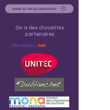
VENIR AU PALAIS BEAUMONT
On a des chouettes
partenaires
ORGANISEES
PAR