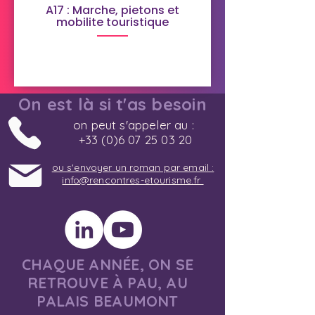
A17 : Marche, pietons et
mobilite touristique
On est là si t'as besoin
on peut s'appeler au :
+33 (0)6 07 25 03 20
ou s'envoyer un roman par email :
info@rencontres-etourisme.fr
CHAQUE ANNÉE, ON SE
RETROUVE À PAU, AU
PALAIS BEAUMONT