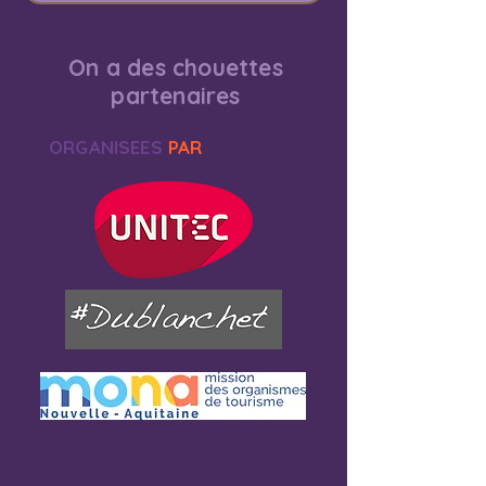
On a des chouettes
partenaires
ORGANISEES
PAR