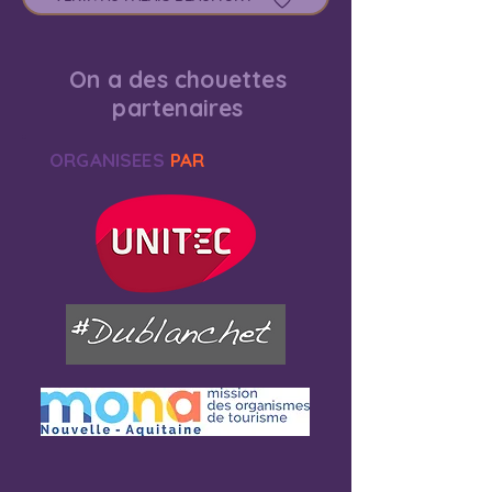
On a des chouettes
partenaires
ORGANISEES
PAR