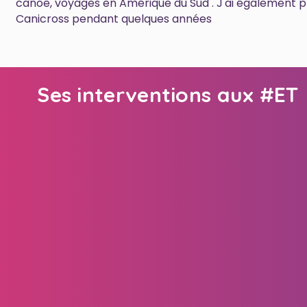
canoë, voyages en Amérique du Sud . J'ai également p
Canicross pendant quelques années
Ses interventions aux #ET