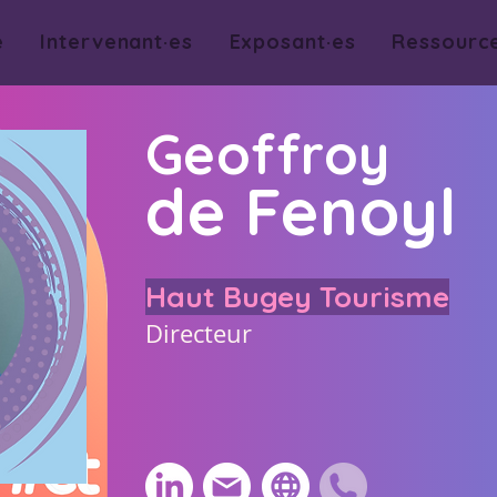
e
Intervenant·es
Exposant·es
Ressourc
Geoffroy
de Fenoyl
Haut Bugey Tourisme
Directeur