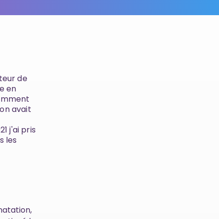
cteur de
me en
otamment
on avait
 j'ai pris
s les
natation,