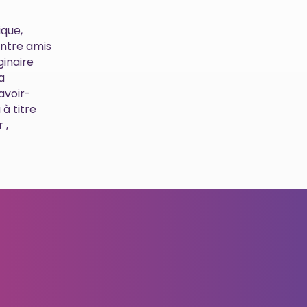
ique,
entre amis
ginaire
a
savoir-
à titre
 ,