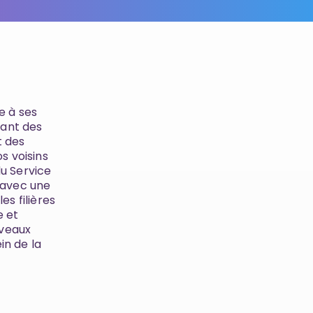
e à ses
nant des
t des
s voisins
du Service
 avec une
s filières
e et
uveaux
in de la