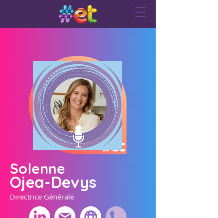
Solenne
Ojea-Devys
Directrice Générale