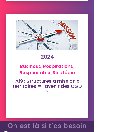
2024
Business, Respirations,
Responsable, Stratégie
A19 : Structures a mission x
territoires = l’avenir des OGD
?
On est là si t'as besoin