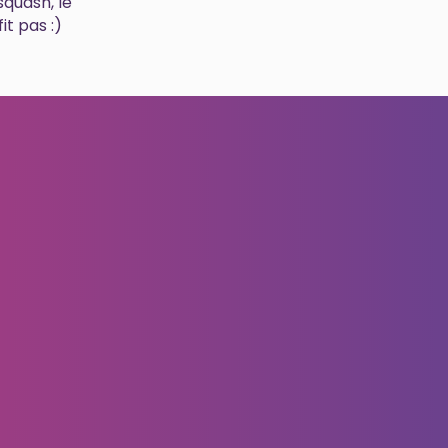
squash, le
it pas :)