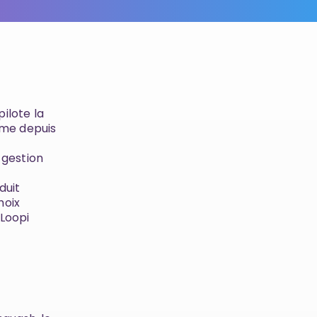
ilote la
isme depuis
 gestion
duit
hoix
 Loopi