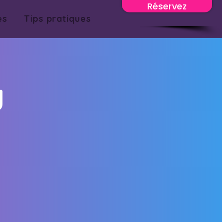
Réservez
es
Tips pratiques
y