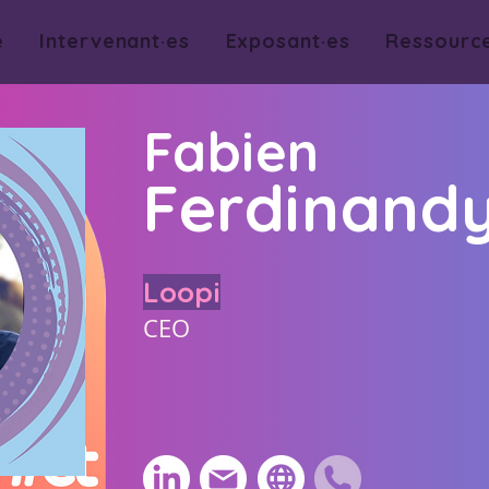
e
Intervenant·es
Exposant·es
Ressourc
Fabien
Ferdinand
Loopi
CEO