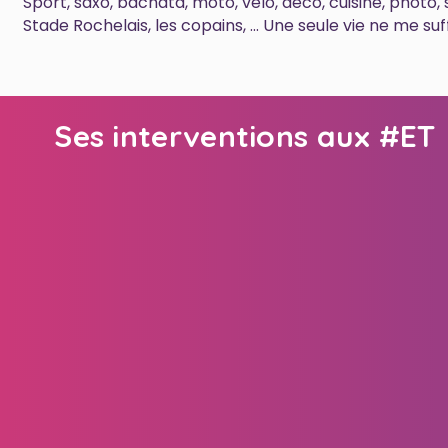
Sport, saxo, bachata, moto, vélo, déco, cuisine, photo, 
Stade Rochelais, les copains, ... Une seule vie ne me suff
Ses interventions aux #ET