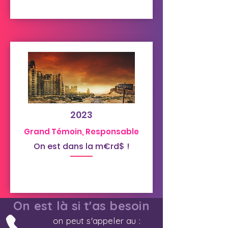
2023
Grand Témoin, Responsable
On est dans la m€rd$ !
On est là si t'as besoin
on peut s'appeler au :