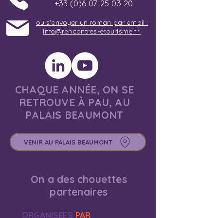
+33 (0)6 07 25 03 20
ou s'envoyer un roman par email :
info@rencontres-etourisme.fr
CHAQUE ANNÉE, ON SE
RETROUVE À PAU, AU
PALAIS BEAUMONT
VENIR AU PALAIS BEAUMONT
On a des chouettes
partenaires
ORGANISEES
PAR