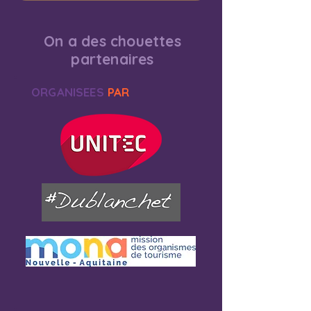
On a des chouettes
partenaires
ORGANISEES
PAR