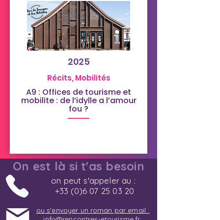
2025
Récits, Mobilités
A9 : Offices de tourisme et
mobilite : de l’idylle a l’amour
fou ?
On est là si t'as besoin
on peut s'appeler au :
+33 (0)6 07 25 03 20
ou s'envoyer un roman par email :
info@rencontres-etourisme.fr