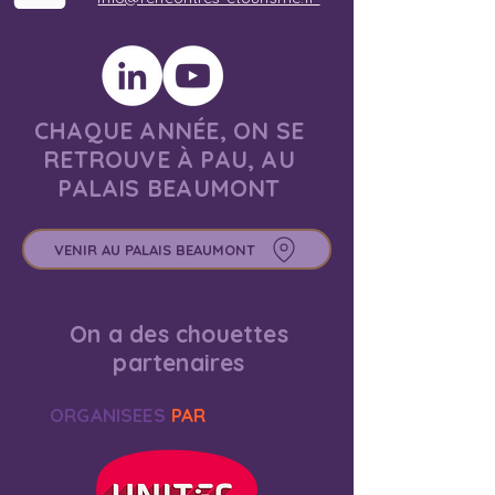
CHAQUE ANNÉE, ON SE
RETROUVE À PAU, AU
PALAIS BEAUMONT
VENIR AU PALAIS BEAUMONT
On a des chouettes
partenaires
ORGANISEES
PAR