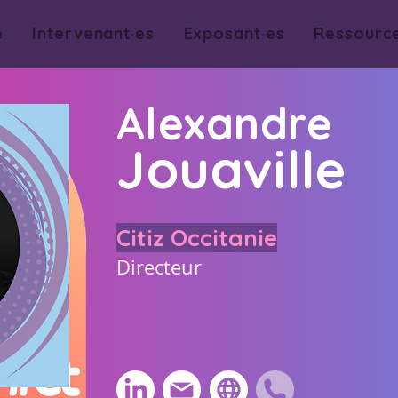
e
Intervenant·es
Exposant·es
Ressourc
Alexandre
Jouaville
Citiz Occitanie
Directeur