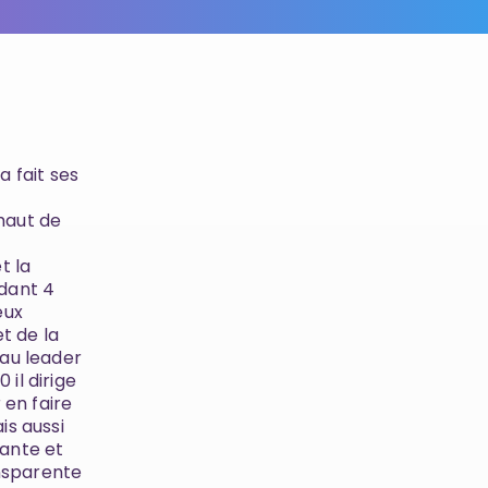
a fait ses
 haut de
t la
ndant 4
eux
et de la
 au leader
 il dirige
 en faire
is aussi
eante et
nsparente