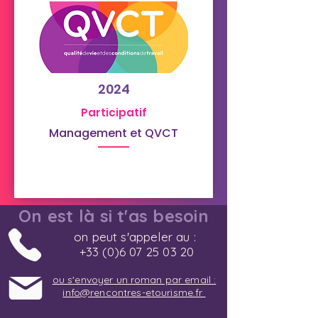
2024
Participatif
Management et QVCT
On est là si t'as besoin
on peut s'appeler au :
+33 (0)6 07 25 03 20
ou s'envoyer un roman par email :
info@rencontres-etourisme.fr