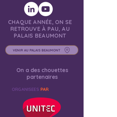
CHAQUE ANNÉE, ON SE
RETROUVE À PAU, AU
PALAIS BEAUMONT
VENIR AU PALAIS BEAUMONT
On a des chouettes
partenaires
ORGANISEES
PAR