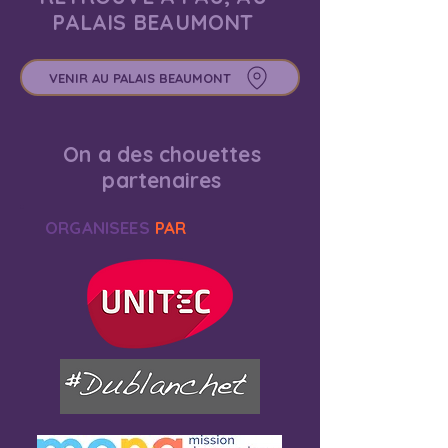
PALAIS BEAUMONT
VENIR AU PALAIS BEAUMONT
On a des chouettes
partenaires
ORGANISEES
PAR