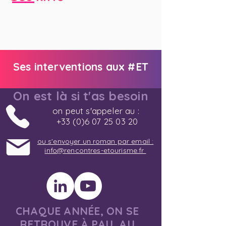
Ses interventions aux #ET
On est là si t'as besoin
on peut s'appeler au :
+33 (0)6 07 25 03 20
ou s'envoyer un roman par email :
info@rencontres-etourisme.fr
CHAQUE ANNÉE, ON SE
RETROUVE À PAU, AU