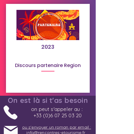
2023
Discours partenaire Region
On est là si t'as besoin
on peut s'appeler au :
+33 (0)6 07 25 03 20
ou s'envoyer un roman par email :
info@rencontres-etourisme.fr