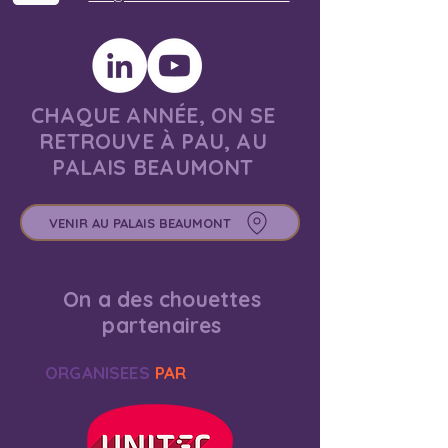
CHAQUE ANNÉE, ON SE
RETROUVE À PAU, AU
PALAIS BEAUMONT
VENIR AU PALAIS BEAUMONT
On a des chouettes
partenaires
ORGANISEES
PAR