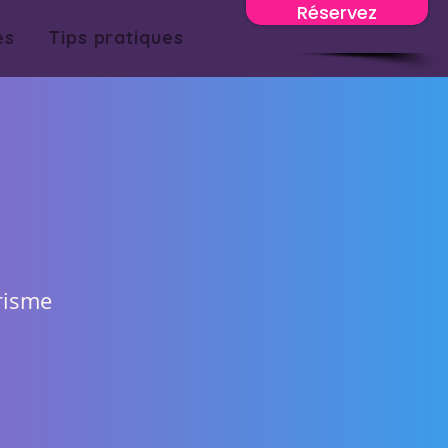
Réservez
es
Tips pratiques
urisme