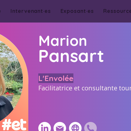
e
Intervenant·es
Exposant·es
Ressourc
Marion
Pansart
L'Envolée
Facilitatrice et consultante to