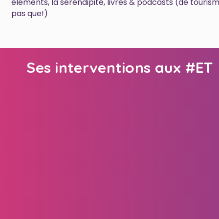
éléments, la sérendipité, livres & podcasts (de touris
pas que!)
Ses interventions aux #ET