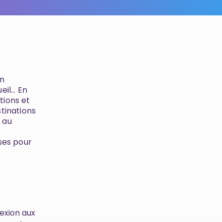
en
il... En
tions et
stinations
n au
ises pour
exion aux