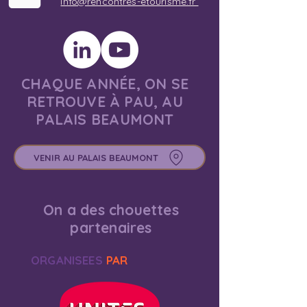
info@rencontres-etourisme.fr
CHAQUE ANNÉE, ON SE
RETROUVE À PAU, AU
PALAIS BEAUMONT
VENIR AU PALAIS BEAUMONT
On a des chouettes
partenaires
ORGANISEES
PAR