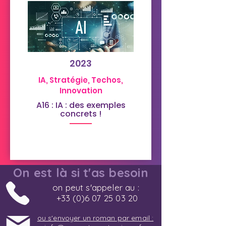
2023
IA, Stratégie, Techos,
Innovation
A16 : IA : des exemples
concrets !
On est là si t'as besoin
on peut s'appeler au :
+33 (0)6 07 25 03 20
ou s'envoyer un roman par email :