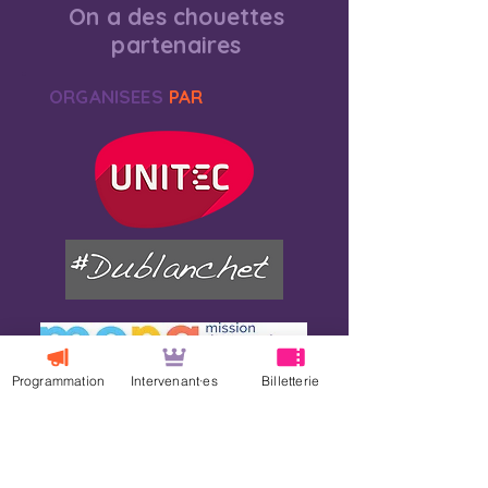
On a des chouettes
partenaires
ORGANISEES
PAR
Programmation
Intervenant·es
Billetterie
NOS
SOUTIENS
FINANCIERS