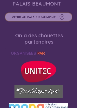
PALAIS BEAUMONT
VENIR AU PALAIS BEAUMONT
On a des chouettes
partenaires
ORGANISEES
PAR