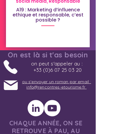
social media, Responsable
A19 : Marketing d’influence
ethique et responsable, c’est
possible ?
On est là si t'as besoin
on peut s'appeler au :
+33 (0)6 07 25 03 20
ou s'envoyer un roman par email :
info@rencontres-etourisme.fr
CHAQUE ANNÉE, ON SE
RETROUVE À PAU, AU