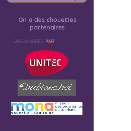
On a des chouettes
partenaires
ORGANISEES
PAR