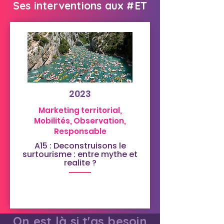
Ses interventions aux #ET
2023
Marketing territorial,
Mobilités, Observation,
Responsable
A15 : Deconstruisons le
surtourisme : entre mythe et
realite ?
On est là si t'as besoin