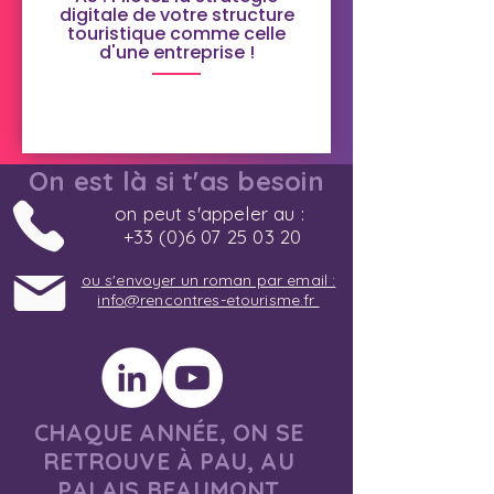
digitale de votre structure
touristique comme celle
d'une entreprise !
On est là si t'as besoin
on peut s'appeler au :
+33 (0)6 07 25 03 20
ou s'envoyer un roman par email :
info@rencontres-etourisme.fr
CHAQUE ANNÉE, ON SE
RETROUVE À PAU, AU
PALAIS BEAUMONT