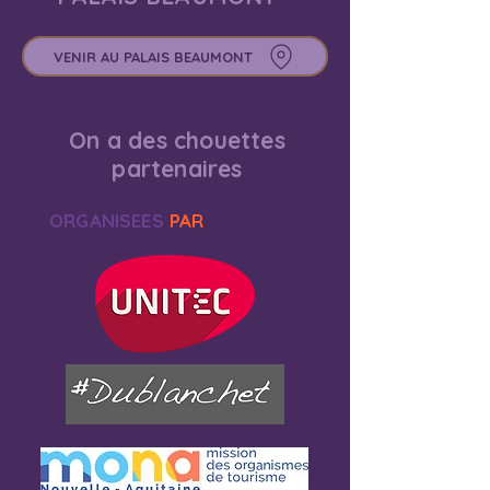
VENIR AU PALAIS BEAUMONT
On a des chouettes
partenaires
ORGANISEES
PAR