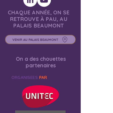
CHAQUE ANNÉE, ON SE
RETROUVE À PAU, AU
PALAIS BEAUMONT
VENIR AU PALAIS BEAUMONT
On a des chouettes
partenaires
ORGANISEES
PAR