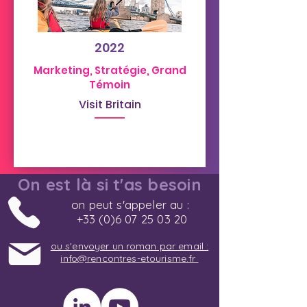
2022
Marketing, Stratégie, Grand
Témoin
Visit Britain
On est là si t'as besoin
on peut s'appeler au :
+33 (0)6 07 25 03 20
ou s'envoyer un roman par email :
info@rencontres-etourisme.fr