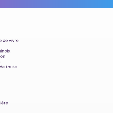
e de vivre
inois.
jon
s
 de toute
nière