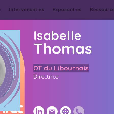
e
Intervenant·es
Exposant·es
Ressourc
Isabelle
Thomas
OT du Libournais
Directrice