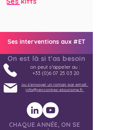
Ses kiffs
Ses interventions aux #ET
On est là si t'as besoin
on peut s'appeler au :
+33 (0)6 07 25 03 20
ou s'envoyer un roman par email :
info@rencontres-etourisme.fr
CHAQUE ANNÉE, ON SE