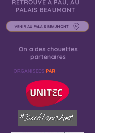
RETROUVE À PAU, AU
PALAIS BEAUMONT
VENIR AU PALAIS BEAUMONT
On a des chouettes
partenaires
ORGANISEES
PAR