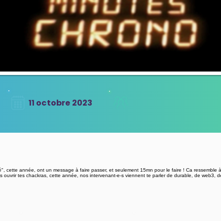
11 octobre 2023
lié", cette année, ont un message à faire passer, et seulement 15mn pour le faire ! Ca ressemble
s ouvrir tes chackras, cette année, nos intervenant-e-s viennent te parler de durable, de web3, d