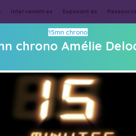
e
Intervenant·es
Exposant·es
Ressourc
15mn chrono
mn chrono Amélie Delo