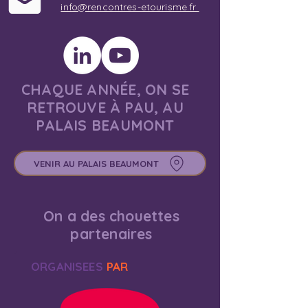
info@rencontres-etourisme.fr
CHAQUE ANNÉE, ON SE
RETROUVE À PAU, AU
PALAIS BEAUMONT
VENIR AU PALAIS BEAUMONT
On a des chouettes
partenaires
ORGANISEES
PAR