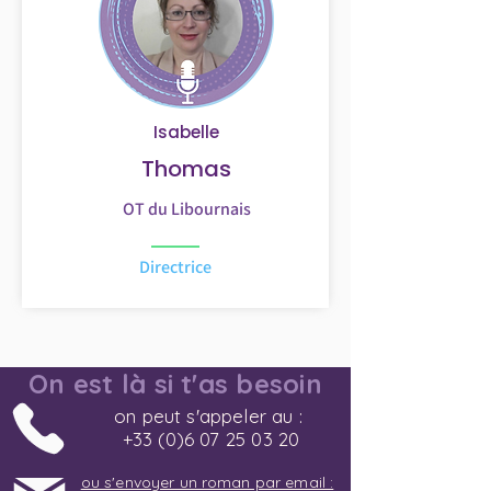
Isabelle
Thomas
OT du Libournais
Directrice
On est là si t'as besoin
on peut s'appeler au :
+33 (0)6 07 25 03 20
ou s'envoyer un roman par email :