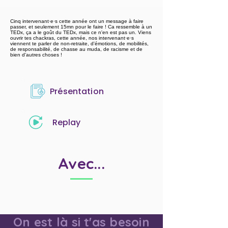
Cinq intervenant·e·s cette année ont un message à faire
passer, et seulement 15mn pour le faire ! Ca ressemble à un
TEDx, ça a le goût du TEDx, mais ce n'en est pas un. Viens
ouvrir tes chackras, cette année, nos intervenant·e·s
viennent te parler de non-retraite, d'émotions, de mobilités,
de responsabilité, de chasse au muda, de racisme et de
bien d'autres choses !
Présentation
Replay
Avec...
On est là si t'as besoin