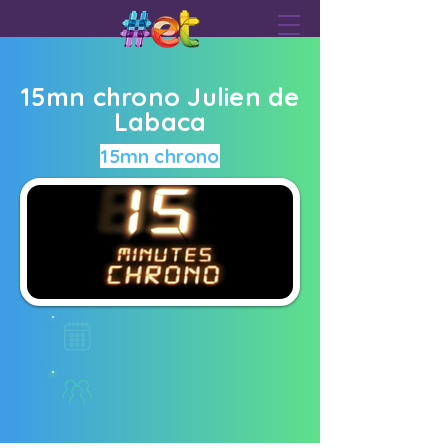
15mn chrono Julien de
Labaca
15mn chrono