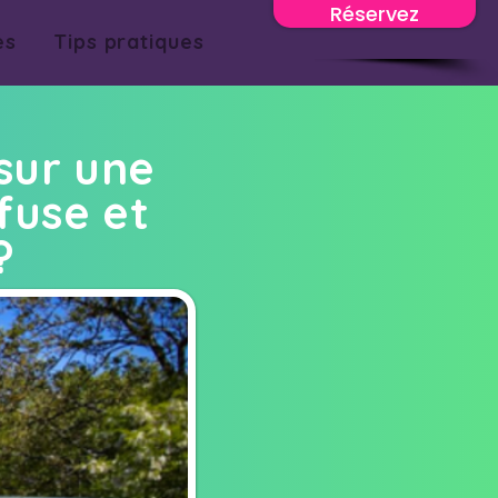
Réservez
es
Tips pratiques
sur une
fuse et
?