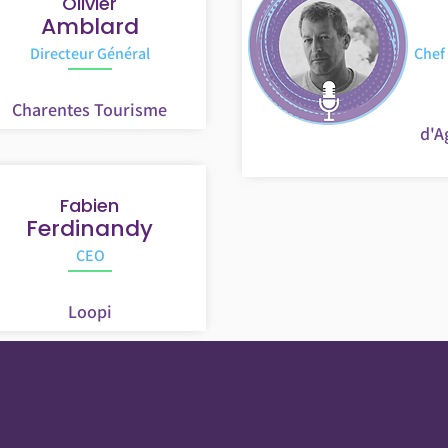
Olivier
Amblard
Directeur Général
Chef 
Charentes Tourisme
d'A
Fabien
Ferdinandy
CEO
Loopi