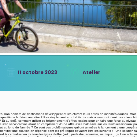
11 octobre 2023
Atelier
 bon nombre de destinations développent et structurent leurs offres en mobilités douces. Mai
 capacité de la faire connaitre ? Pas simplement aux habitants mais à ceux qui n’ont pas « les clefs 
s ? Et au-delà, comment utiliser ce foisonnement d’offres locales pour en faire une force au nive
de s’en servir comme atout en complément d’une offre axée balnéaire sur les territoires littoraux 
tout au long de l’année ? Ce sont ces problématiques qui ont animées le lancement d’une coopéra
dentifier une solution en réponse dont les pré requis devaient être les suivants : - Une solution fac
ant la centralisation de tous les types d’offre (vélo, pédestre, équestre, nautique …) - Une solu