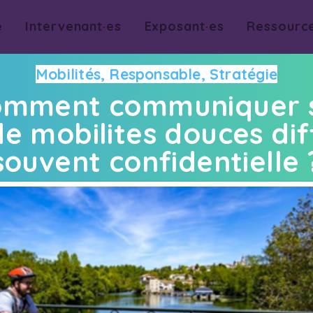
e
Intervenant·es
Exposant·es
Ressourc
Mobilités, Responsable, Stratégie
Comment communiquer 
de mobilites douces dif
souvent confidentielle 