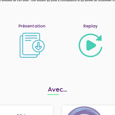
 territoires de s’en doter - Une solution qui porte à connaissance et qui permet de consommer l’of
Présentation
Replay
Avec...