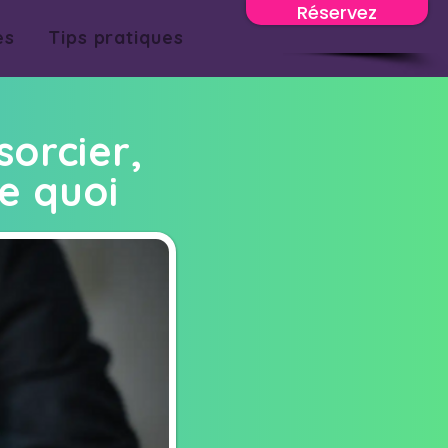
Réservez
es
Tips pratiques
sorcier,
e quoi