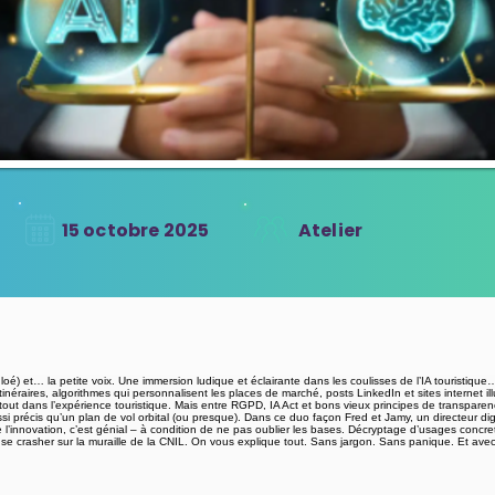
15 octobre 2025
Atelier
oé) et… la petite voix. Une immersion ludique et éclairante dans les coulisses de l’IA touristique…
tinéraires, algorithmes qui personnalisent les places de marché, posts LinkedIn et sites internet 
e partout dans l’expérience touristique. Mais entre RGPD, IA Act et bons vieux principes de transpare
 précis qu’un plan de vol orbital (ou presque). Dans ce duo façon Fred et Jamy, un directeur di
l’innovation, c’est génial – à condition de ne pas oublier les bases. Décryptage d’usages concret
 se crasher sur la muraille de la CNIL. On vous explique tout. Sans jargon. Sans panique. Et av