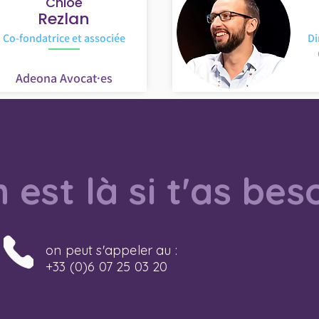
Chloe
Rezlan
Co-fondatrice et associée
Di
Adeona Avocat·es
 est là si t'as bes
on peut s'appeler au :
+33 (0)6 07 25 03 20