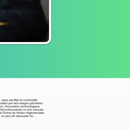
 sans sacrifier la conformité.
illustrés par des images générées
nce, l’innovation technologique
gital enthousiaste et une avocate
s Points de friction réglementaire
ec un peu de mauvaise foi…