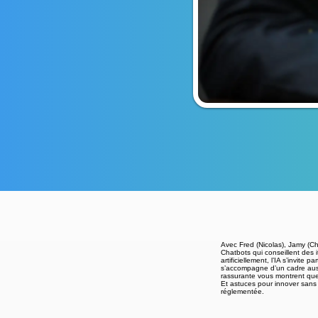
Avec Fred (Nicolas), Jamy (Chl
Chatbots qui conseillent des i
artificiellement, l’IA s’invit
s’accompagne d’un cadre aussi
rassurante vous montrent que 
Et astuces pour innover sans
réglementée.