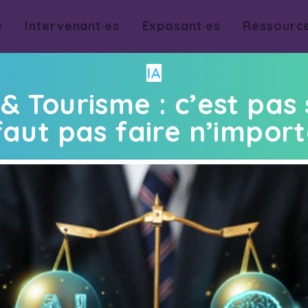
e
Intervenant·es
Exposant·es
Ressourc
IA
A & Tourisme : c’est pas 
faut pas faire n’import