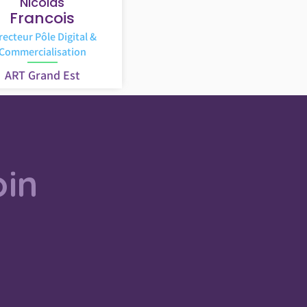
Nicolas
Francois
recteur Pôle Digital &
Commercialisation
ART Grand Est
oin