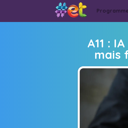
Programm
A11 : I
mais 