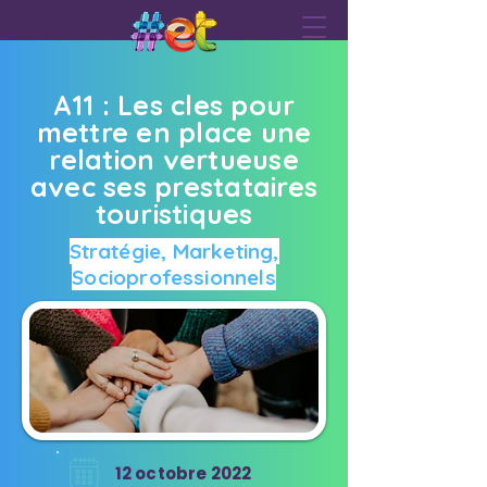
A11 : Les cles pour
mettre en place une
relation vertueuse
avec ses prestataires
touristiques
Stratégie, Marketing,
Socioprofessionnels
12 octobre 2022