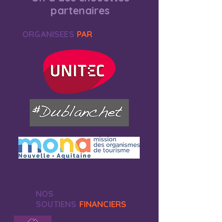
partenaires
ORGANISEES
PAR
NOS
SOUTIENS
FINANCIERS