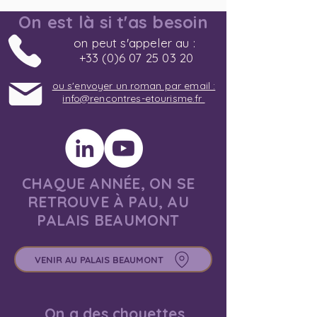
On est là si t'as besoin
on peut s'appeler au :
+33 (0)6 07 25 03 20
ou s'envoyer un roman par email :
info@rencontres-etourisme.fr
CHAQUE ANNÉE, ON SE
RETROUVE À PAU, AU
PALAIS BEAUMONT
VENIR AU PALAIS BEAUMONT
On a des chouettes