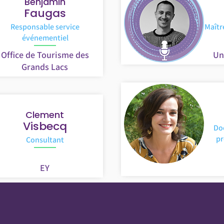
Benjamin
Faugas
Responsable service
Maîtr
événementiel
Office de Tourisme des
Un
Grands Lacs
Clement
Visbecq
Doc
pr
Consultant
EY