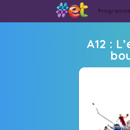
Programm
A12 : L
bou