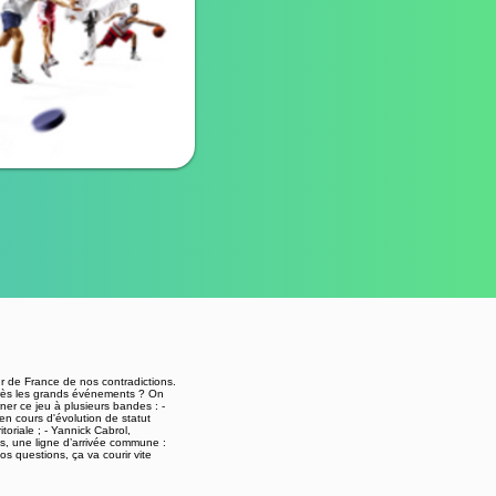
ur de France de nos contradictions.
 après les grands événements ? On
rner ce jeu à plusieurs bandes : -
en cours d'évolution de statut
toriale ; - Yannick Cabrol,
es, une ligne d’arrivée commune :
os questions, ça va courir vite