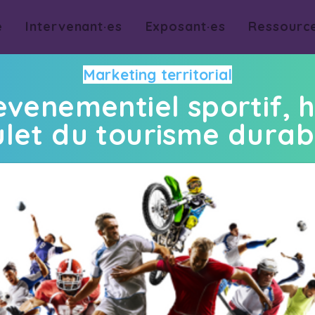
e
Intervenant·es
Exposant·es
Ressourc
Marketing territorial
’evenementiel sportif, 
let du tourisme durab