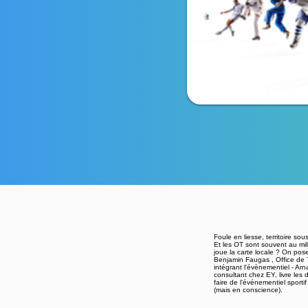
Foule en liesse, territoire s
Et les OT sont souvent au mili
joue la carte locale ? On pose
Benjamin Faugas , Office de To
intégrant l'évènementiel - Arn
consultant chez EY, livre les
faire de l’événementiel sporti
(mais en conscience).