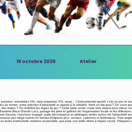
15 octobre 2025
Atelier
ous pression, retombées XXL mais empreinte XXL aussi… L’événementiel sportif, c’est un peu le to
eu du terrain, entre attentes d’attractivité et appels à la sobriété. Alors on fait quoi ? On court
 des limites ? On redéfinit les règles du jeu ? Cette table ronde croise trois visions pour mieux ce
urisme Bisca Grands Lacs, partage les joies et galères de l’organisation locale et les réflexions 
aud Saurois, chercheur engagé, parle décroissance et arbitrages serrés autour de l'attractivité terri
 dessous des méga events en termes d'impacts (éco, sociaux, carbones et territoriaux). Trois angl
f un levier d’attractivité vraiment soutenable, pas juste une belle vitrine à impact caché. Préparez v