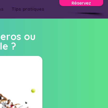
Réservez
es
Tips pratiques
heros ou
le ?