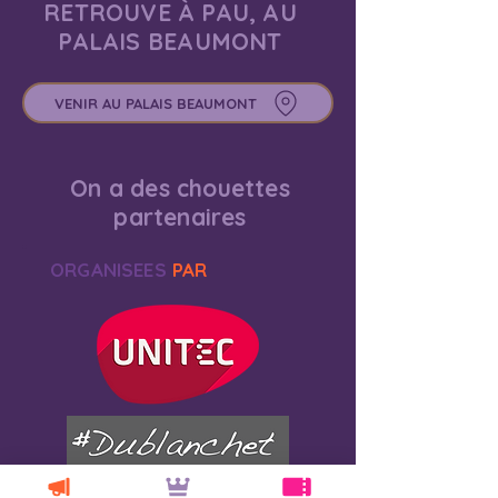
RETROUVE À PAU, AU
PALAIS BEAUMONT
VENIR AU PALAIS BEAUMONT
On a des chouettes
partenaires
ORGANISEES
PAR