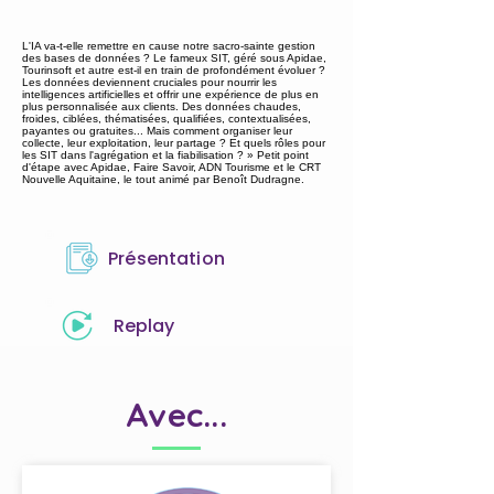
L'IA va-t-elle remettre en cause notre sacro-sainte gestion
des bases de données ? Le fameux SIT, géré sous Apidae,
Tourinsoft et autre est-il en train de profondément évoluer ?
Les données deviennent cruciales pour nourrir les
intelligences artificielles et offrir une expérience de plus en
plus personnalisée aux clients. Des données chaudes,
froides, ciblées, thématisées, qualifiées, contextualisées,
payantes ou gratuites... Mais comment organiser leur
collecte, leur exploitation, leur partage ? Et quels rôles pour
les SIT dans l'agrégation et la fiabilisation ? » Petit point
d'étape avec Apidae, Faire Savoir, ADN Tourisme et le CRT
Nouvelle Aquitaine, le tout animé par Benoît Dudragne.
Présentation
Replay
Avec...