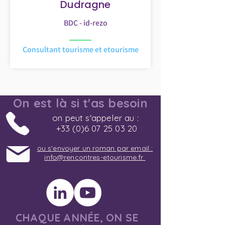
Dudragne
BDC - id-rezo
Consultant tourisme et etourisme
On est là si t'as besoin
on peut s'appeler au :
+33 (0)6 07 25 03 20
ou s'envoyer un roman par email :
info@rencontres-etourisme.fr
CHAQUE ANNÉE, ON SE