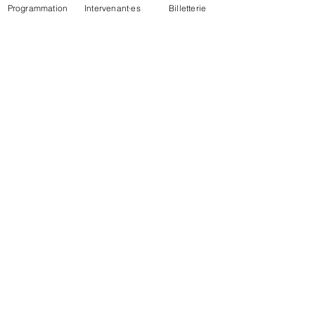
Programmation
Intervenant·es
Billetterie
NOS
SOUTIENS
FINANCIERS