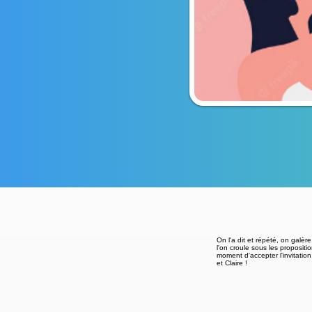
On l'a dit et répété, on galèr
l'on croule sous les propositi
moment d'accepter l'invitation
et Claire !