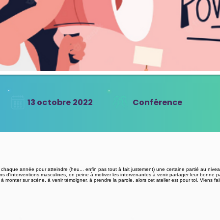
13 octobre 2022
Conférence
e chaque année pour atteindre (heu... enfin pas tout à fait justement) une certaine partié au nive
ons d'interventions masculines, on peine à motiver les intervenantes à venir partager leur bonne pa
 à monter sur scène, à venir témoigner, à prendre la parole, alors cet atelier est pour toi. Viens fa