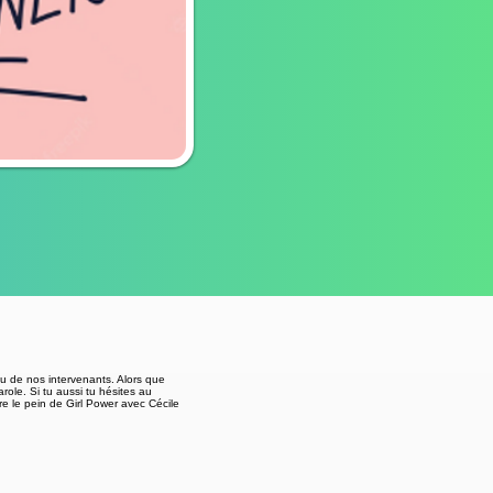
au de nos intervenants. Alors que
role. Si tu aussi tu hésites au
ire le pein de Girl Power avec Cécile