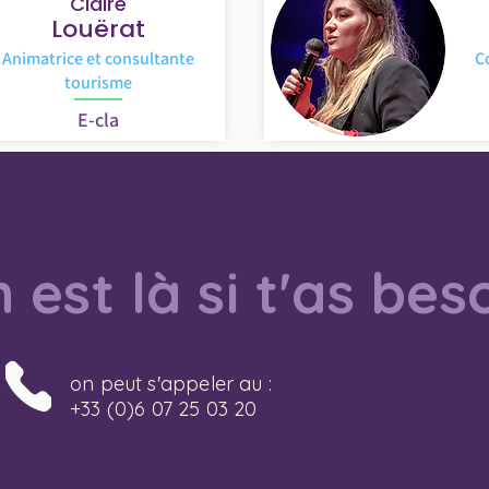
Claire
Louërat
Animatrice et consultante
C
tourisme
E-cla
 est là si t'as bes
on peut s'appeler au :
+33 (0)6 07 25 03 20