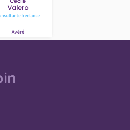
Cécile
Valero
onsultante freelance
Avéré
oin