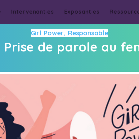
e
Intervenant·es
Exposant·es
Ressourc
Girl Power, Responsable
: Prise de parole au fe