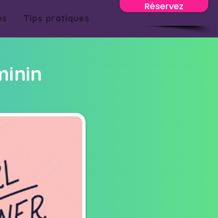
Réservez
es
Tips pratiques
minin