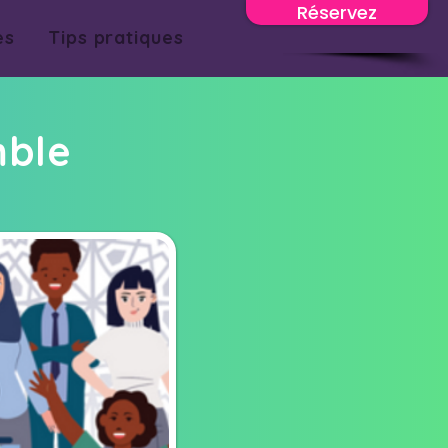
Réservez
es
Tips pratiques
mble