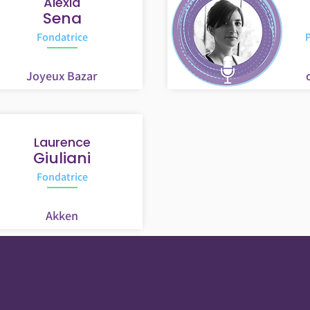
Alexia
Sena
Fondatrice
P
Joyeux Bazar
Laurence
Giuliani
Fondatrice
Akken