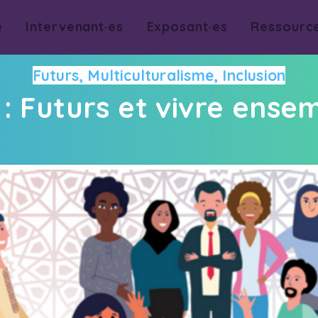
e
Intervenant·es
Exposant·es
Ressourc
Futurs, Multiculturalisme, Inclusion
 : Futurs et vivre ense