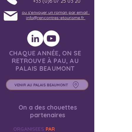
+33 (0)6 07 25 03 20
ou s'envoyer un roman par email :
info@rencontres-etourisme.fr
CHAQUE ANNÉE, ON SE
RETROUVE À PAU, AU
PALAIS BEAUMONT
VENIR AU PALAIS BEAUMONT
On a des chouettes
partenaires
ORGANISEES
PAR