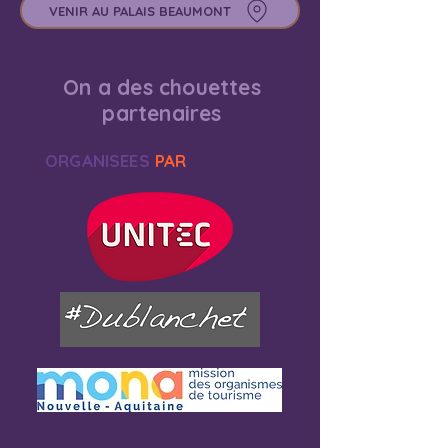
VENIR AU PALAIS BEAUMONT
On a des chouettes
partenaires
ORGANISEES
PAR