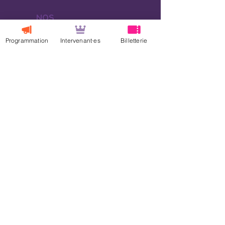
NOS
SOUTIENS
FINANCIERS
Programmation
Intervenant·es
Billetterie