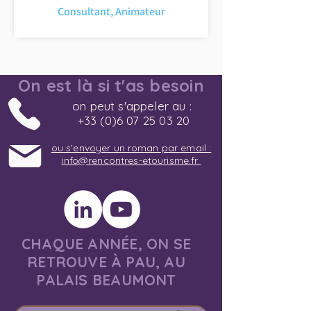
Consultant, Animateur
On est là si t'as besoin
on peut s'appeler au :
+33 (0)6 07 25 03 20
ou s'envoyer un roman par email :
info@rencontres-etourisme.fr
CHAQUE ANNÉE, ON SE
RETROUVE À PAU, AU
PALAIS BEAUMONT