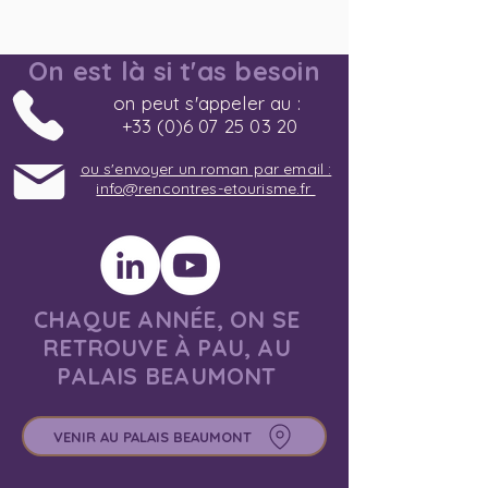
On est là si t'as besoin
on peut s'appeler au :
+33 (0)6 07 25 03 20
ou s'envoyer un roman par email :
info@rencontres-etourisme.fr
CHAQUE ANNÉE, ON SE
RETROUVE À PAU, AU
PALAIS BEAUMONT
VENIR AU PALAIS BEAUMONT