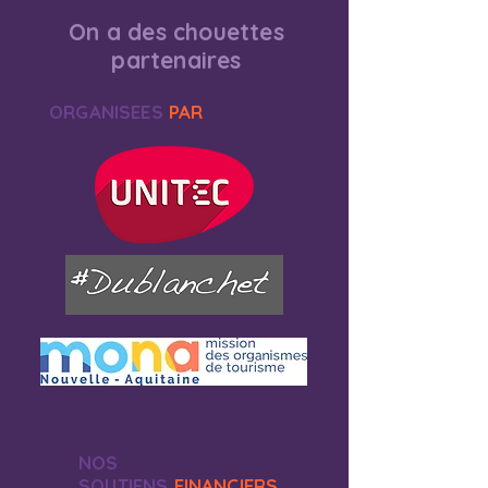
On a des chouettes
partenaires
ORGANISEES
PAR
NOS
SOUTIENS
FINANCIERS