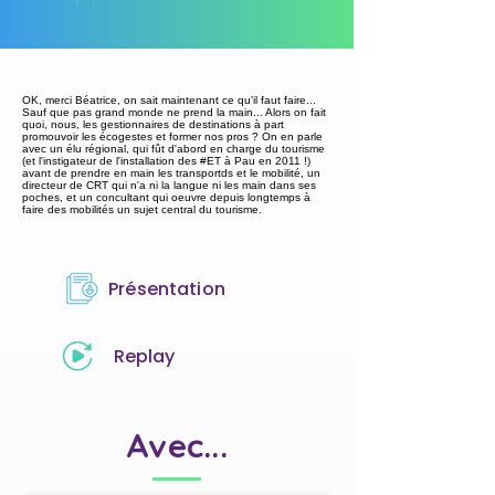
OK, merci Béatrice, on sait maintenant ce qu'il faut faire...
Sauf que pas grand monde ne prend la main... Alors on fait
quoi, nous, les gestionnaires de destinations à part
promouvoir les écogestes et former nos pros ? On en parle
avec un élu régional, qui fût d'abord en charge du tourisme
(et l'instigateur de l'installation des #ET à Pau en 2011 !)
avant de prendre en main les transportds et le mobilité, un
directeur de CRT qui n'a ni la langue ni les main dans ses
poches, et un concultant qui oeuvre depuis longtemps à
faire des mobilités un sujet central du tourisme.
Présentation
Replay
Avec...