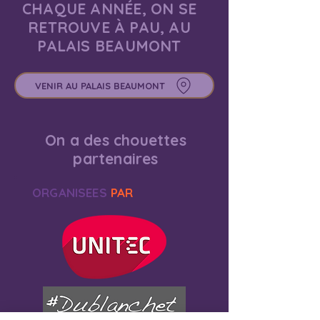
CHAQUE ANNÉE, ON SE
RETROUVE À PAU, AU
PALAIS BEAUMONT
VENIR AU PALAIS BEAUMONT
On a des chouettes
partenaires
ORGANISEES
PAR