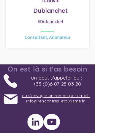
Ludovic
Dublanchet
#Dublanchet
Consultant, Animateur
On est là si t'as besoin
on peut s'appeler au :
+33 (0)6 07 25 03 20
ou s'envoyer un roman par email :
info@rencontres-etourisme.fr