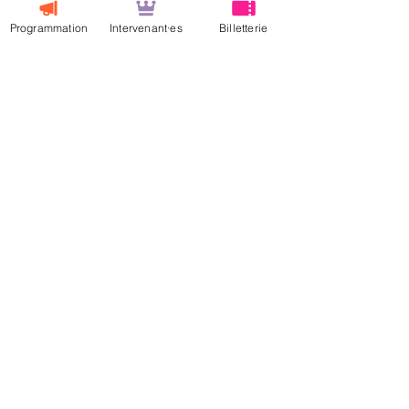
Programmation
Intervenant·es
Billetterie
NOS
SOUTIENS
FINANCIERS