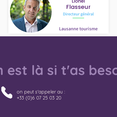
Lionel
Flasseur
Directeur général
Lausanne tourisme
 est là si t'as bes
on peut s'appeler au :
+33 (0)6 07 25 03 20