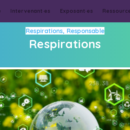
e
Intervenant·es
Exposant·es
Ressourc
Respirations, Responsable
Respirations