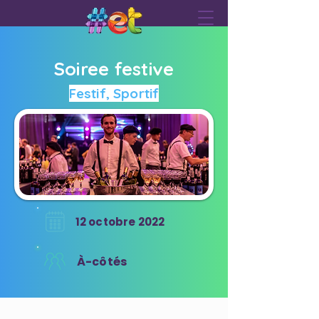
Soiree festive
Festif, Sportif
12 octobre 2022
À-côtés