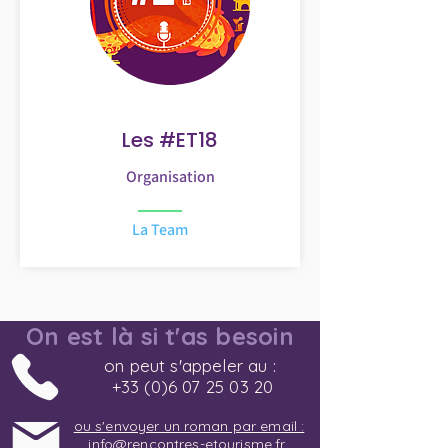
Les #ET18
Organisation
La Team
On est là si t'as besoin
on peut s'appeler au :
+33 (0)6 07 25 03 20
ou s'envoyer un roman par email :
info@rencontres-etourisme.fr