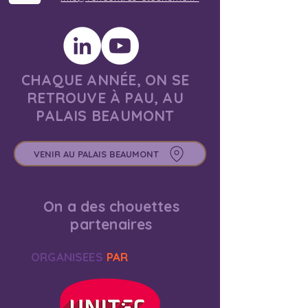
CHAQUE ANNÉE, ON SE
RETROUVE À PAU, AU
PALAIS BEAUMONT
VENIR AU PALAIS BEAUMONT
On a des chouettes
partenaires
ORGANISEES
PAR