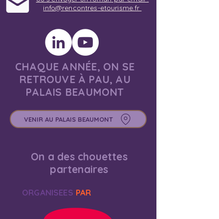
info@rencontres-etourisme.fr
CHAQUE ANNÉE, ON SE
RETROUVE À PAU, AU
PALAIS BEAUMONT
VENIR AU PALAIS BEAUMONT
On a des chouettes
partenaires
ORGANISEES
PAR