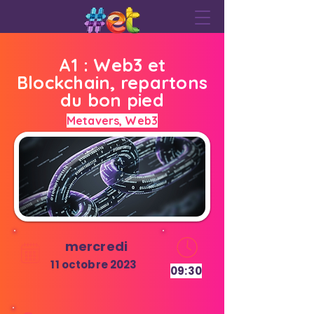
A1 : Web3 et
Blockchain, repartons
du bon pied
Metavers, Web3
mercredi
11 octobre 2023
09:30