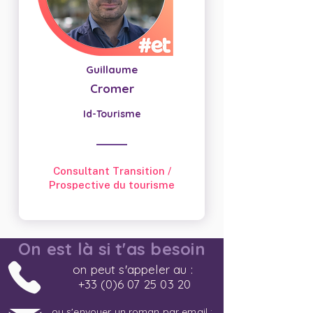
Guillaume
Cromer
Id-Tourisme
Consultant Transition /
Prospective du tourisme
On est là si t'as besoin
on peut s'appeler au :
+33 (0)6 07 25 03 20
ou s'envoyer un roman par email :