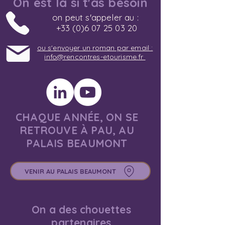
On est là si t'as besoin
on peut s'appeler au :
+33 (0)6 07 25 03 20
ou s'envoyer un roman par email :
info@rencontres-etourisme.fr
CHAQUE ANNÉE, ON SE
RETROUVE À PAU, AU
PALAIS BEAUMONT
VENIR AU PALAIS BEAUMONT
On a des chouettes
partenaires