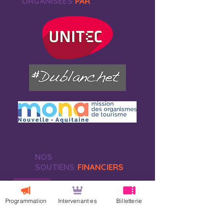
ORGANISEES
PAR
NOS
SOUTIENS
FINANCIERS
Programmation
Intervenant·es
Billetterie