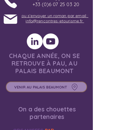
+33 (0)6 07 25 03 20
ou s'envoyer un roman par email :
info@rencontres-etourisme.fr
CHAQUE ANNÉE, ON SE
RETROUVE À PAU, AU
PALAIS BEAUMONT
VENIR AU PALAIS BEAUMONT
On a des chouettes
partenaires