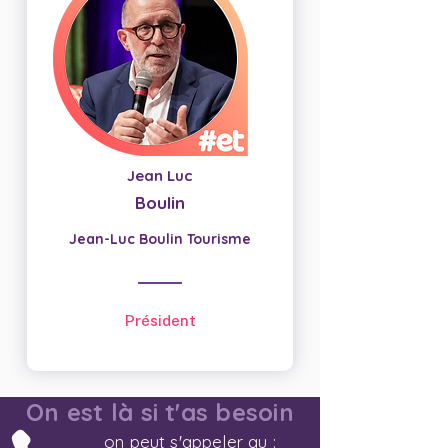
Jean Luc
Boulin
Jean-Luc Boulin Tourisme
Président
On est là si t'as besoin
on peut s'appeler au :