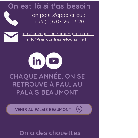
On est là si t'as besoin
on peut s'appeler au :
+33 (0)6 07 25 03 20
ou s'envoyer un roman par email :
info@rencontres-etourisme.fr
CHAQUE ANNÉE, ON SE
RETROUVE À PAU, AU
PALAIS BEAUMONT
VENIR AU PALAIS BEAUMONT
On a des chouettes