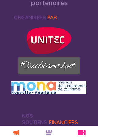
partenaires
ORGANISEES
PAR
NOS
SOUTIENS
FINANCIERS