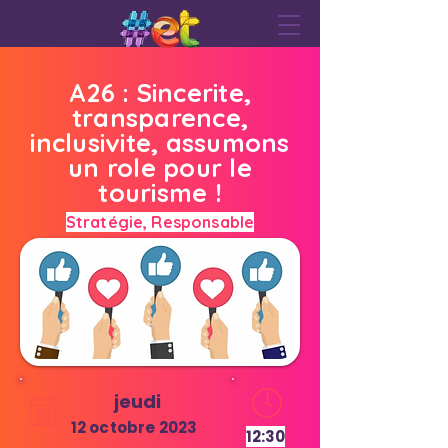
A26 : Sincerite,
transparence,
inclusivite, assumons
un role pour le
tourisme !
Stratégie, Responsable
jeudi
12 octobre 2023
12:30