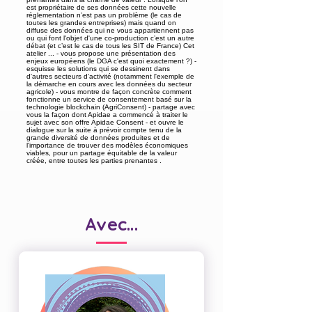
est propriétaire de ses données cette nouvelle
réglementation n’est pas un problème (le cas de
toutes les grandes entreprises) mais quand on
diffuse des données qui ne vous appartiennent pas
ou qui font l'objet d'une co-production c’est un autre
débat (et c’est le cas de tous les SIT de France) Cet
atelier ... - vous propose une présentation des
enjeux européens (le DGA c'est quoi exactement ?) -
esquisse les solutions qui se dessinent dans
d'autres secteurs d'activité (notamment l'exemple de
la démarche en cours avec les données du secteur
agricole) - vous montre de façon concrète comment
fonctionne un service de consentement basé sur la
technologie blockchain (AgriConsent) - partage avec
vous la façon dont Apidae a commencé à traiter le
sujet avec son offre Apidae Consent - et ouvre le
dialogue sur la suite à prévoir compte tenu de la
grande diversité de données produites et de
l'importance de trouver des modèles économiques
viables, pour un partage équitable de la valeur
créée, entre toutes les parties prenantes .
Avec...