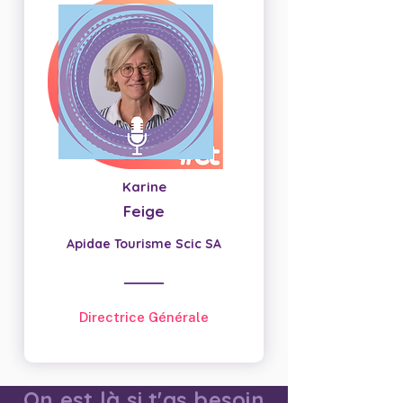
Karine
Feige
Apidae Tourisme Scic SA
Directrice Générale
On est là si t'as besoin