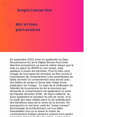
Amphi Lamartine
Moi et mes
partenaires
En septembre 2023 entre en application le Data
Gouvernance Act (et le Digital Service Act) Cette
directive européenne va avoir le même impact que la
mise en place du RGPD en son temps, mais
appliqué à toutes les données. Pour la faire court,
l’usage de tous types de données va être soumis à
l’autorisation (le consentement ) des propriétaires de
ladite donnée Ce consentement sera donné avec
des limites de temps et devra faire l’objet d’une
explication sur l’usage . Le sujet de la vérification de
l’identité de la personne (et de la structure) qui
demande le consentement est également un point
qu'il faudra sécuriser. Enfin, de façon indirecte, se
pose également la question du prix de vente, et là
on parle des data market place et de redistribution
des bénéfices issus de la vente de la donnée. En
sous-jacent on voit donc sortir les "smart contract"
(technologie de la blockchain) car il va falloir
industrialiser tout ça et suivre la notion de
consentement lorsque plusieurs acteurs sont parties
prenantes dans la chaîne de valeur . Lorsque l’on