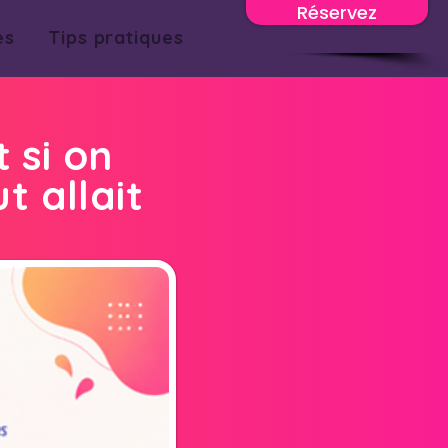
Réservez
es
Tips pratiques
t si on
t allait