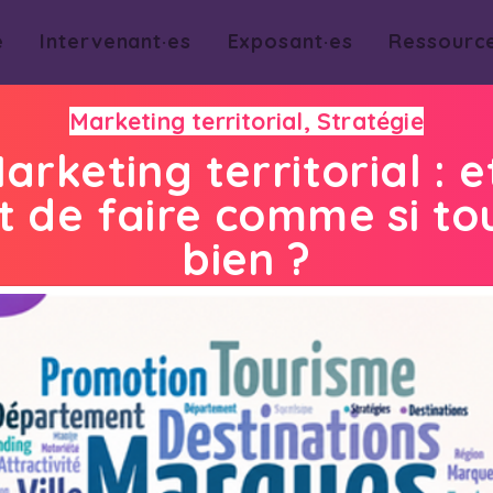
e
Intervenant·es
Exposant·es
Ressourc
Marketing territorial, Stratégie
arketing territorial : e
t de faire comme si tou
bien ?