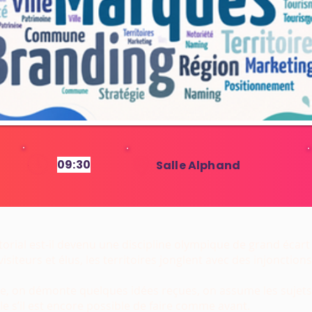
09:30
Salle Alphand
6
torial est-il devenu une discipline olympique de grand écart ?
visiteurs et élus, les territoires jonglent avec des injonction
, on démonte quelques idées reçues, on assume les sujets 
s’il est encore possible de faire comme avant.