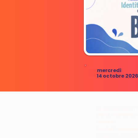
mercredi
14 octobre 202
Le marketing terri
climat, habitants, 
concilier.
Pendant une heure
demande ensemble 