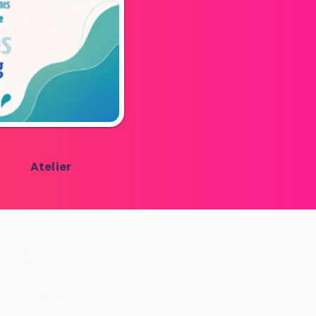
Atelier
 Entre attractivité,
s parfois impossibles à
qui fâchent et on se