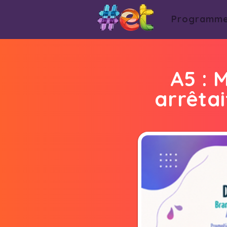
Programm
A5 : M
arrêtai