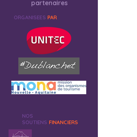
partenaires
ORGANISEES
PAR
NOS
SOUTIENS
FINANCIERS