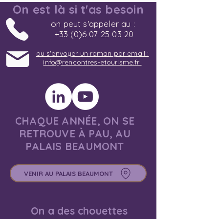
On est là si t'as besoin
on peut s'appeler au :
+33 (0)6 07 25 03 20
ou s'envoyer un roman par email :
info@rencontres-etourisme.fr
CHAQUE ANNÉE, ON SE
RETROUVE À PAU, AU
PALAIS BEAUMONT
VENIR AU PALAIS BEAUMONT
On a des chouettes